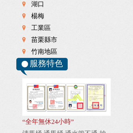
湖口
楊梅
工業區
苗栗縣市
竹南地區
服務特色
“全年無休24小時”