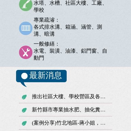
水塔、水槽、社區大樓、工廠、
學校
專業疏濬：
各式排水溝、箱涵、涵管、測
溝、暗溝
一般修繕：
水電、裝潢、油漆、鋁門窗、自
動門
最新消息
推出社區大樓、學校營區及各機關專屬相關服務，歡迎來電詢問
新竹縣市專業抽水肥、抽化糞池、抽運水肥、污水油渣、包通馬桶、包通水管...
(案例分享)竹北地區-蔣小姐，社區大樓水塔清洗服務