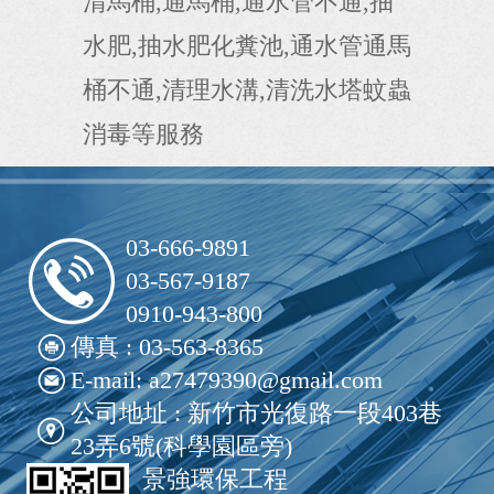
清馬桶,通馬桶,通水管不通,抽
水肥,抽水肥化糞池,通水管通馬
桶不通,清理水溝,清洗水塔蚊蟲
消毒等服務
03-666-9891
03-567-9187
0910-943-800
傳真 : 03-563-8365
E-mail: a27479390@gmail.com
公司地址 : 新竹市光復路一段403巷
23弄6號(科學園區旁)
景強環保工程