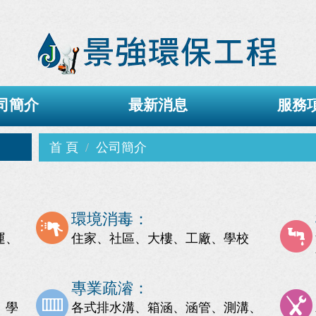
司簡介
最新消息
服務
首 頁
公司簡介
環境消毒：
運、
住家、社區、大樓、工廠、學校
專業疏濬：
、學
各式排水溝、箱涵、涵管、測溝、