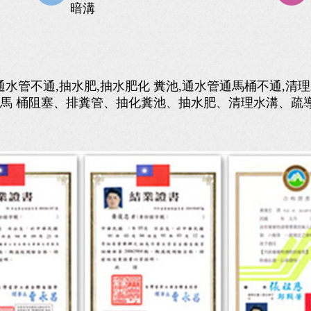
暗溝
,通水管不通,抽水肥,抽水肥化 糞池,通水管通馬桶不通,清
通、馬 桶阻塞、排糞管、抽化糞池、抽水肥、清理水溝、