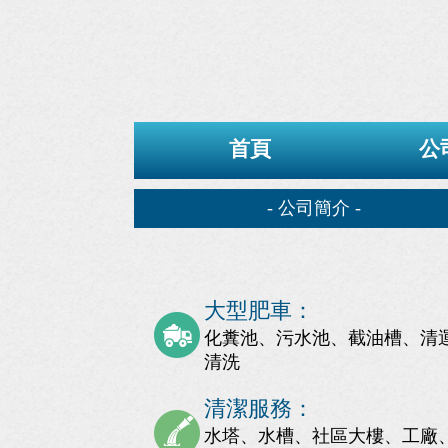
首頁
公
- 公司簡介 -
大型肥車：
化糞池、污水池、截油槽、清
清洗
清潔服務：
水塔、水槽、社區大樓、工廠