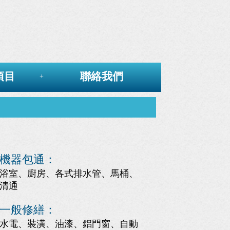
項目
聯絡我們
+
機器包通：
浴室、廚房、各式排水管、馬桶、
清通
一般修繕：
水電、裝潢、油漆、鋁門窗、自動