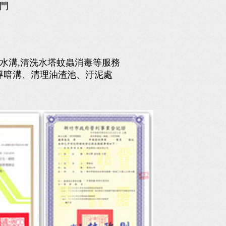
門
理水溝,清洗水塔蚊蟲消毒等服務
疏導暗溝、清理油渣池、汙泥處