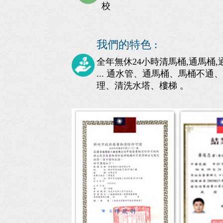
校
我們的特色 :
全年無休24小時清馬桶,通馬桶
... 通水管、通馬桶、馬桶不
理、清洗水塔、樓梯 。